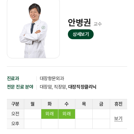
안병권
교수
상세보기
진료과
대장항문외과
전문 진료 분야
대장암, 직장암,
대장직장클리닉
구분
월
화
수
목
금
휴진
오전
외래
외래
보기
오후