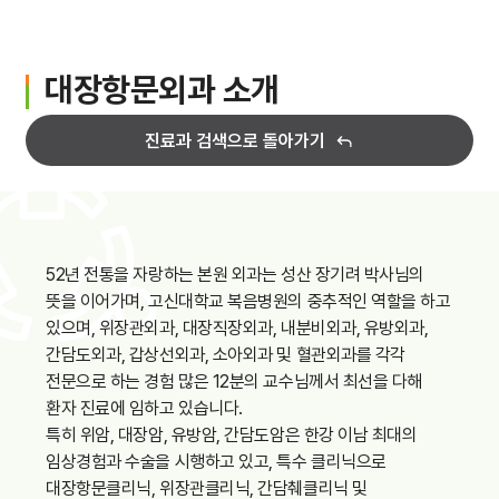
입원생활
병문안안내
대장항문외과 소개
퇴원수속
진료과 검색으로 돌아가기
응급진료
진료비 하이패스
52년 전통을 자랑하는 본원 외과는 성산 장기려 박사님의
뜻을 이어가며, 고신대학교 복음병원의 중추적인 역할을 하고
가정간호
있으며, 위장관외과, 대장직장외과, 내분비외과, 유방외과,
간담도외과, 갑상선외과, 소아외과 및 혈관외과를 각각
가정간호란
전문으로 하는 경험 많은 12분의 교수님께서 최선을 다해
환자 진료에 임하고 있습니다.
신청방법
특히 위암, 대장암, 유방암, 간담도암은 한강 이남 최대의
비용 및 수납방법
임상경험과 수술을 시행하고 있고, 특수 클리닉으로
대장항문클리닉, 위장관클리닉, 간담췌클리닉 및