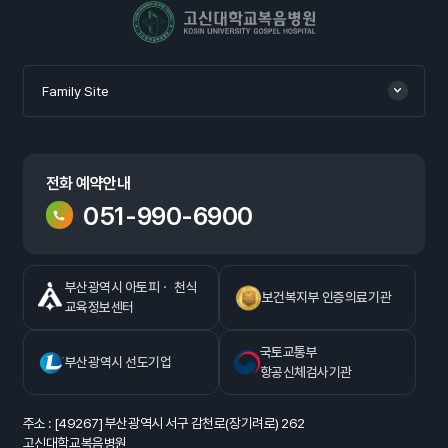
고신대학교복음병원
Family Site
전화 예약안내
051-990-6900
부산광역시 아토피ㆍ 천식
보건복지부 인증의료기관
교육정보센터
국토교통부
부산광역시 선도기업
항공신체검사기관
주소 : [49267] 부산광역시 서구 감천로(장기려로) 262
고신대학교복음병원