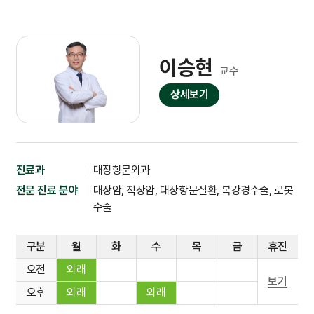
이승현
교수
상세보기
진료과
대장항문외과
전문 진료 분야
대장암, 직장암, 대장항문질환, 복강경수술, 로봇
수술
구분
월
화
수
목
금
휴진
오전
외래
보기
오후
외래
외래