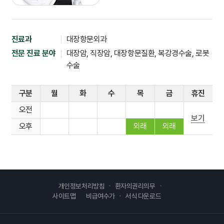
진료과
대장항문외과
전문 진료 분야
대장암, 직장암, 대장항문질환, 복강경수술, 로봇
수술
구분
월
화
수
목
금
휴진
오전
보기
오후
외래
외래
개인정보처리방침
환자의권리의무
사이트맵
비급여수가
서식 다운로드