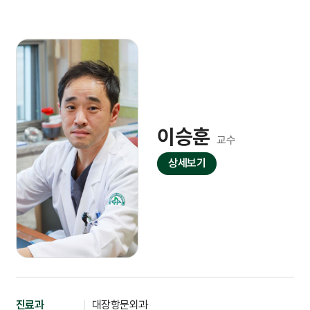
이승훈
교수
상세보기
진료과
대장항문외과