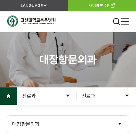
LANGUAGE
사이버 연수원
고신대학교복음병원
진료 안내
외래진료
대장항문외과
진료안내
진료과
진료절차
이용안내
진료의뢰서
홈으로
진료과
진료과
고객서비스
입원
입원준비
병원소개
대장항문외과
입원수속