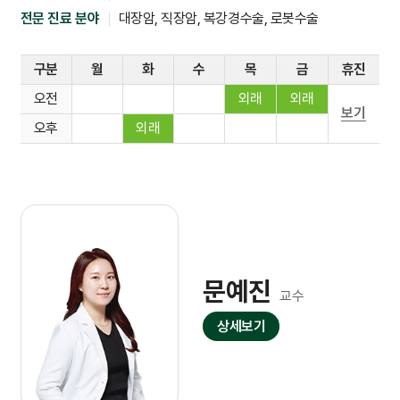
전문 진료 분야
대장암, 직장암, 복강경수술, 로봇수술
구분
월
화
수
목
금
휴진
오전
외래
외래
보기
오후
외래
문예진
교수
상세보기