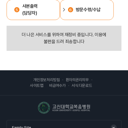
사본출력
방문수령/수납
(담당자)
더 나은 서비스를 위하여 재정비 중입니다. 이용에
불편을 드려 죄송합니다
개인정보처리방침
환자의권리의무
사이트맵
비급여수가
서식 다운로드
고신대학교복음병원
Family Site