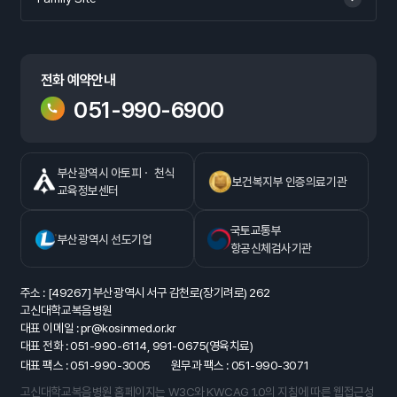
전화 예약안내
051-990-6900
부산광역시 아토피ㆍ 천식
보건복지부 인증의료기관
교육정보센터
국토교통부
부산광역시 선도기업
항공신체검사기관
주소 : [49267] 부산광역시 서구 감천로(장기려로) 262
고신대학교복음병원
대표 이메일 : pr@kosinmed.or.kr
대표 전화 : 051-990-6114, 991-0675(영육치료)
대표 팩스 : 051-990-3005
원무과 팩스 : 051-990-3071
고신대학교복음병원 홈페이지는 W3C와 KWCAG 1.0의 지침에 따른 웹접근성