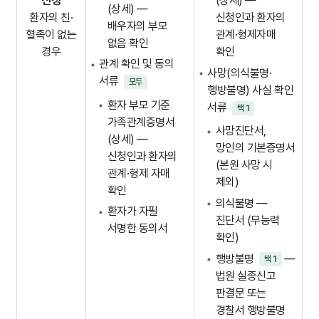
신청
(상세) —
(상세) —
환자의 친·
신청인과 환자의
배우자의 부모
혈족이 없는
관계·형제자매
없음 확인
경우
확인
관계 확인 및 동의
사망(의식불명·
서류
모두
행방불명) 사실 확인
환자 부모 기준
서류
택 1
가족관계증명서
사망진단서,
(상세) —
망인의 기본증명서
신청인과 환자의
(본원 사망 시
관계·형제 자매
제외)
확인
의식불명 —
환자가 자필
진단서 (무능력
서명한 동의서
확인)
행방불명
—
택 1
법원 실종신고
판결문 또는
경찰서 행방불명