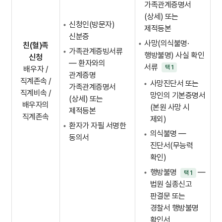
가족관계증명서
(상세) 또는
신청인(방문자)
제적등본
신분증
사망(의식불명·
친(혈)족
가족관계증빙서류
행방불명) 사실 확인
신청
— 환자와의
서류
택 1
배우자 /
관계증명
직계존속 /
사망진단서 또는
가족관계증명서
직계비속 /
망인의 기본증명서
(상세) 또는
배우자의
(본원 사망 시
제적등본
직계존속
제외)
환자가 자필 서명한
의식불명 —
동의서
진단서(무능력
확인)
행방불명
—
택 1
법원 실종신고
판결문 또는
경찰서 행방불명
확인서