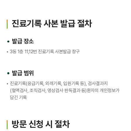
입원생활
병문안안내
진료기록 사본 발급 절차
퇴원수속
발급 장소
응급진료
3동 1층 11,12번 진료기록 사본발급 창구
진료비 하이패스
발급 범위
진료기록(응급기록, 외래기록, 입원기록 등), 검사결과지
가정간호
(혈액검사, 조직검사, 영상검사 판독결과 등)환자의 개인정보가
담긴 기록
가정간호란
신청방법
비용 및 수납방법
방문 신청 시 절차