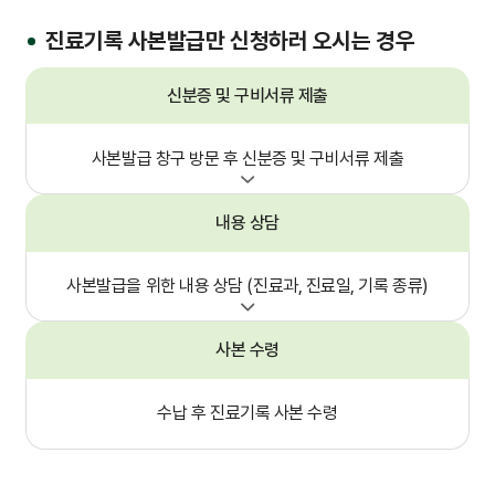
간호간병통합서비스
진료기록 사본발급만 신청하러 오시는 경우
신분증 및 구비서류 제출
대리처방
사본발급 창구 방문 후
신분증 및 구비서류 제출
비급여수가
내용 상담
사본발급을 위한 내용 상담
(진료과, 진료일, 기록 종류)
사본 수령
수납 후
진료기록 사본 수령