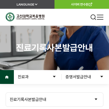
LANGUAGE
사이버 연수원
고신대학교복음병원
진료 안내
외래진료
진료기록사본발급안내
진료안내
진료과
진료절차
이용안내
진료의뢰서
홈으로
진료과
증명서발급안내
고객서비스
입원
입원준비
병원소개
진료기록사본발급안내
입원수속