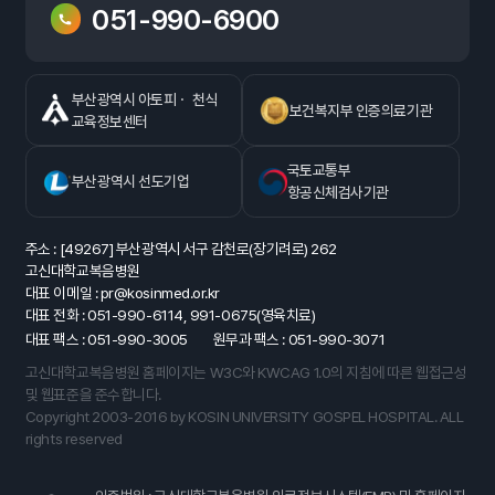
051-990-6900
부산광역시 아토피ㆍ 천식
보건복지부 인증의료기관
교육정보센터
국토교통부
부산광역시 선도기업
항공신체검사기관
주소 : [49267] 부산광역시 서구 감천로(장기려로) 262
고신대학교복음병원
대표 이메일 : pr@kosinmed.or.kr
대표 전화 : 051-990-6114, 991-0675(영육치료)
대표 팩스 : 051-990-3005
원무과 팩스 : 051-990-3071
고신대학교복음병원 홈페이지는 W3C와 KWCAG 1.0의 지침에 따른 웹접근성
및 웹표준을 준수합니다.
Copyright 2003-2016 by KOSIN UNIVERSITY GOSPEL HOSPITAL. ALL
rights reserved