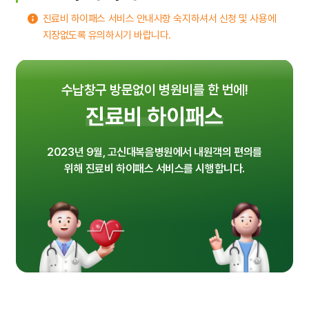
입원생활
진료비 하이패스 서비스 안내사항 숙지하셔서 신청 및 사용에
병문안안내
지장없도록 유의하시기 바랍니다.
퇴원수속
수납창구 방문없이 병원비를 한 번에!
응급진료
진료비 하이패스
2023년 9월, 고신대복음병원에서 내원객의 편의를
진료비 하이패스
위해 진료비 하이패스 서비스를 시행합니다.
가정간호
가정간호란
신청방법
비용 및 수납방법