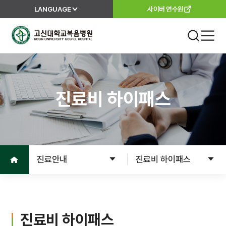
LANGUAGE
사이버 연수원
고신대학교복음병원
진료 안내
외래진료
진료비 하이패스
진료안내
진료과
진료절차
이용안내
진료의뢰서
홈으로
진료안내
진료비 하이패스
고객서비스
입원
입원준비
병원소개
입원수속
진료비 하이패스