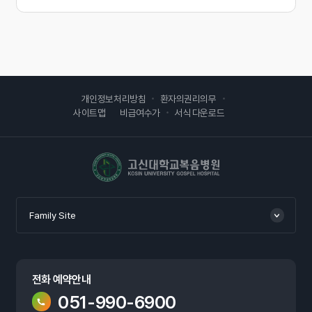
개인정보처리방침
환자의권리의무
사이트맵
비급여수가
서식 다운로드
고신대학교복음병원
Family Site
전화 예약안내
051-990-6900