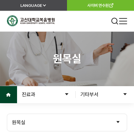
LANGUAGE
사이버 연수원
고신대학교복음병원
진료 안내
외래진료
원목실
진료안내
진료과
진료절차
이용안내
진료의뢰서
홈으로
진료과
기타부서
고객서비스
입원
입원준비
병원소개
원목실
입원수속