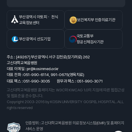
부산광역시 아토피ㆍ 천식
보건복지부 인증의료기관
교육정보센터
국토교통부
부산광역시 선도기업
항공신체검사기관
주소 : [49267] 부산광역시 서구 감천로(장기려로) 262
고신대학교복음병원
대표 이메일 : pr@kosinmed.or.kr
대표 전화 : 051-990-6114, 991-0675(영육치료)
대표 팩스 : 051-990-3005
원무과 팩스 : 051-990-3071
고신대학교복음병원 홈페이지는 W3C와 KWCAG 1.0의 지침에 따른 웹접근성
및 웹표준을 준수합니다.
Copyright 2003-2016 by KOSIN UNIVERSITY GOSPEL HOSPITAL. ALL
rights reserved
인증범위 : 고신대학교복음병원 의료정보시스템(EMR) 및 홈페이지
서비스 운영