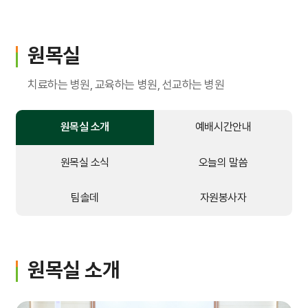
입원생활
병문안안내
원목실
퇴원수속
치료하는 병원, 교육하는 병원, 선교하는 병원
응급진료
원목실 소개
예배시간안내
진료비 하이패스
원목실 소식
오늘의 말씀
가정간호
팀솔데
자원봉사자
가정간호란
신청방법
원목실 소개
비용 및 수납방법