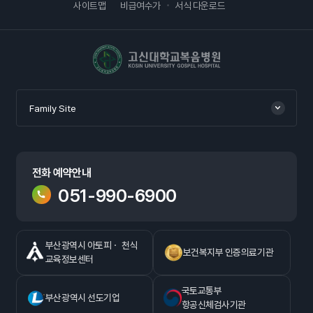
사이트맵
비급여수가
서식 다운로드
고신대학교복음병원
Family Site
전화 예약안내
051-990-6900
부산광역시 아토피ㆍ 천식
보건복지부 인증의료기관
교육정보센터
국토교통부
부산광역시 선도기업
항공신체검사기관