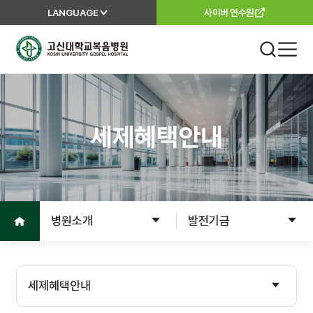
LANGUAGE
사이버 연수원
고신대학교복음병원
진료 안내
외래진료
세제혜택안내
진료안내
진료과
진료절차
이용안내
진료의뢰서
홈으로
병원소개
발전기금
고객서비스
입원
입원준비
병원소개
세제혜택안내
입원수속