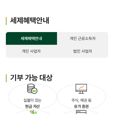
입원생활
병문안안내
세제혜택안내
퇴원수속
세제혜택안내
개인 근로소득자
응급진료
개인 사업자
법인 사업자
진료비 하이패스
가정간호
기부 가능 대상
가정간호란
신청방법
실물이 있는
주식, 채권 등
비용 및 수납방법
현금 자산
유가 증권