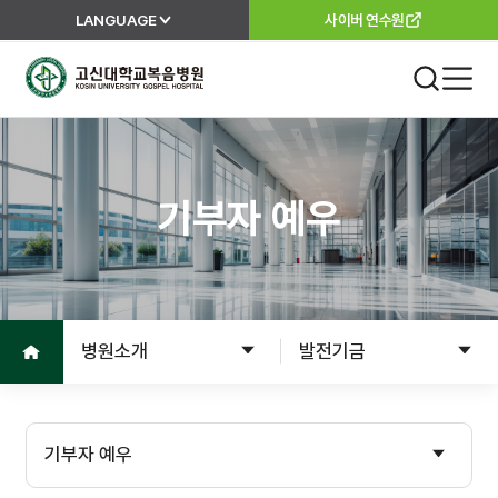
LANGUAGE
사이버 연수원
고신대학교복음병원
진료 안내
외래진료
기부자 예우
진료안내
진료과
진료절차
이용안내
진료의뢰서
홈으로
병원소개
발전기금
고객서비스
입원
입원준비
병원소개
기부자 예우
입원수속