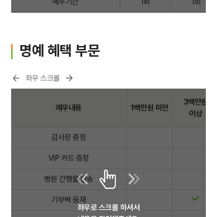
예우기간
1회
1회
명예 혜택 부문
좌우 스크롤
3백만원
예우내용
1백만원 미만
이상
감사장 증정
VIP 카드 증정
병원 간행물 발송
기부벽 등재
좌우로 스크롤 하셔서