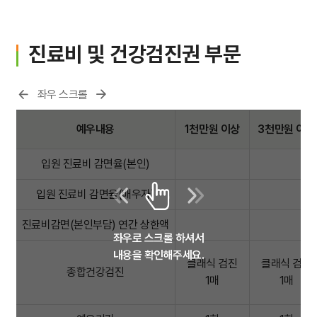
간호간병통합서비스
진료비 및 건강검진권 부문
대리처방
좌우 스크롤
비급여수가
예우내용
1천만원 이상
3천만원 이상
입원 진료비 감면율(본인)
입원 진료비 감면율(배우자)
진료비감면(본인부담) 연간 상한액
좌우로 스크롤 하셔서
내용을 확인해주세요.
클래식 검진
클래식 검진
종합건강검진
1매
1매