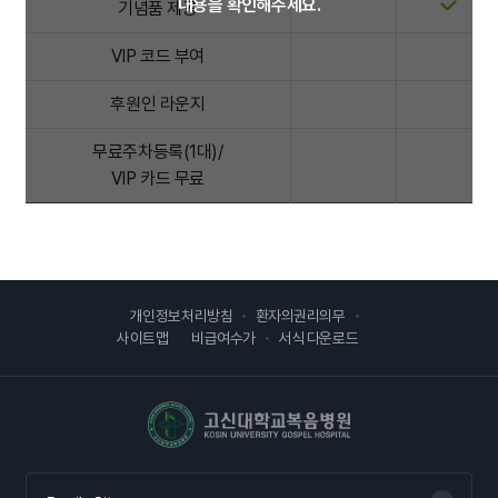
내용을 확인해주세요.
기념품 제공
VIP 코드 부여
후원인 라운지
무료주차등록(1대)/
VIP 카드 무료
개인정보처리방침
환자의권리의무
사이트맵
비급여수가
서식 다운로드
고신대학교복음병원