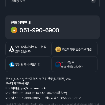
Family Site
전화 예약안내
051-990-6900
부산광역시 아토피ㆍ 천식
보건복지부 인증의료기관
교육정보센터
국토교통부
부산광역시 선도기업
항공신체검사기관
주소 : [49267] 부산광역시 서구 감천로(장기려로) 262
고신대학교복음병원
대표 이메일 : pr@kosinmed.or.kr
대표 전화 : 051-990-6114, 991-0675(영육치료)
대표 팩스 : 051-990-3005
원무과 팩스 : 051-990-3071
고신대학교복음병원 홈페이지는 W3C와 KWCAG 1.0의 지침에 따른 웹접근성