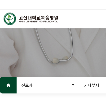
고신대학교복음병원
외래진료
진료 안내
진료안내
진료절차
홈으로
진료의뢰서
진료과
기타부서