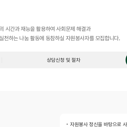
간호간병통합서비스
대리처방
의 시간과 재능을 활용하여 사회문제 해결과
실천하는 나눔 활동에 동참하실 자원봉사자를 모집합니다.
상담신청 및 절차
센터안내
부설연구소
건강증진센터
내분비센터
심장혈관센터
자원봉사 정신을 바탕으로 사