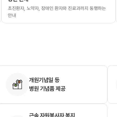
사명과 비전
병원 윤리강령
초진환자, 노약자, 장애인 환자와 진료과까지 동행하는
안내
개원기념일 등
병원 기념품 제공
근속 자원봉사자 복지