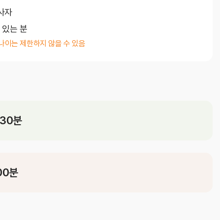
사자
간호부
 있는 분
 나이는 제한하지 않을 수 있음
시30분
편의시설
내
 00분