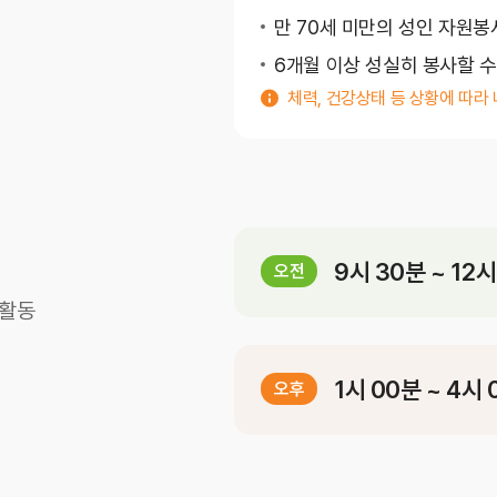
만 70세 미만의 성인 자원봉
완화의료센터
6개월 이상 성실히 봉사할 수
응급의료센터
체력, 건강상태 등 상황에 따라
임상시험센터
재활의학센터
직업환경보건센터
진료협력센터
9시 30분 ~ 12
오전
호흡기폐암센터
사활동
암성통증센터
원내 전화번호
주차시설
제증명발급안내
진료기록사본발급안
1시 00분 ~ 4시
오후