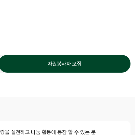
비급여수가
자원봉사자 모집
기타부서
원목실
사회사업실
장기려기념의료선교센터
랑을 실천하고 나눔 활동에 동참 할 수 있는 분