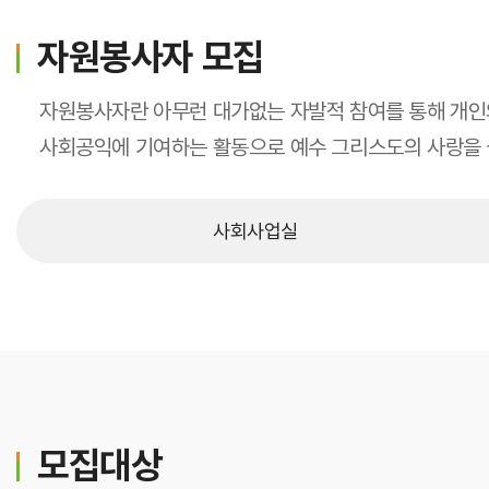
가정간호
자원봉사자 모집
가정간호란
신청방법
자원봉사자란 아무런 대가없는 자발적 참여를 통해 개인
비용 및 수납방법
사회공익에 기여하는 활동으로 예수 그리스도의 사랑을 
사회사업실
진료과통합검색
진료과
모집대상