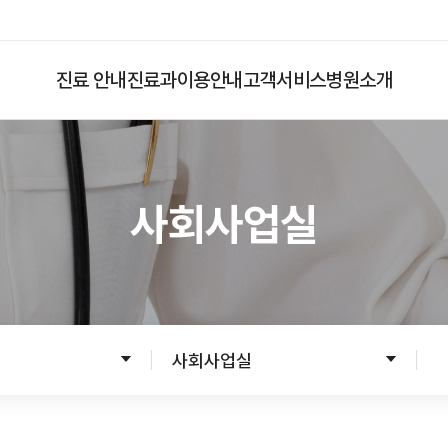
진료 안내
진료과
이용안내
고객서비스
병원소개
사회사업실
입원
응급진료
입원준비
입원수속
입원생활
사회사업실
병문안안내
퇴원수속