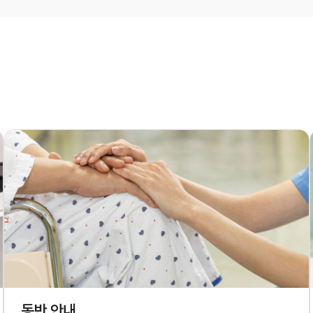
병원소식
병원보
공지사항
채용공고
입찰공고
역대병원장
연혁
동반 안내