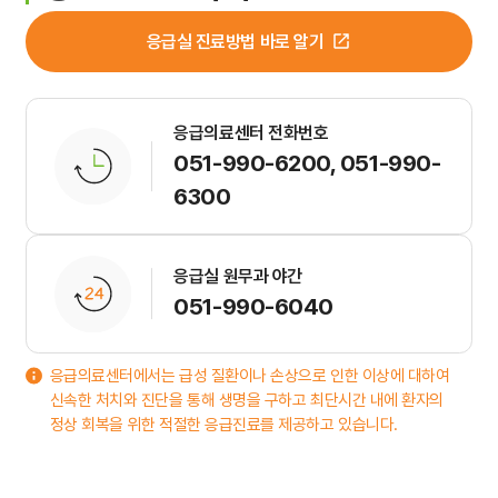
입원생활
응급실 진료방법 바로 알기
병문안안내
퇴원수속
응급의료센터 전화번호
051-990-6200, 051-990-
응급진료
6300
진료비 하이패스
응급실 원무과 야간
051-990-6040
가정간호
가정간호란
응급의료센터에서는 급성 질환이나 손상으로 인한 이상에 대하여
신속한 처치와 진단을 통해 생명을 구하고 최단시간 내에 환자의
신청방법
정상 회복을 위한 적절한 응급진료를 제공하고 있습니다.
비용 및 수납방법