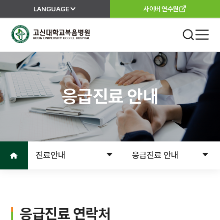
LANGUAGE
사이버 연수원
고신대학교복음병원
진료 안내
외래진료
응급진료 안내
진료안내
진료과
진료절차
이용안내
진료의뢰서
홈으로
진료안내
응급진료 안내
고객서비스
입원
입원준비
병원소개
입원수속
응급진료 연락처