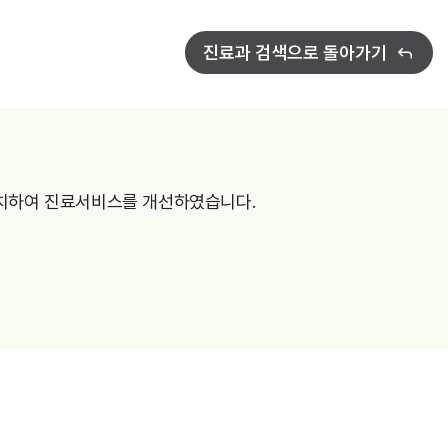
비급여수가
진료과 검색으로 돌아가기
설치하여 진료서비스를 개선하였습니다.
기타부서
원목실
사회사업실
장기려기념의료선교센터