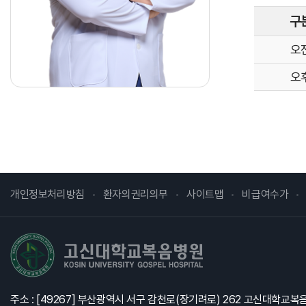
병원개요
구
발전기금
오
발전기금 소개
오
후원분야
기부자예우
세제혜택안내
개인정보처리방침
환자의권리의무
사이트맵
비급여수가
고신대학교복음병원
주소 : [49267] 부산광역시 서구 감천로(장기려로) 262 고신대학교