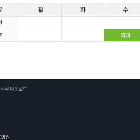
사명과 비전
병원 윤리강령
분
월
화
수
전
후
외래
서식 다운로드
복음병원