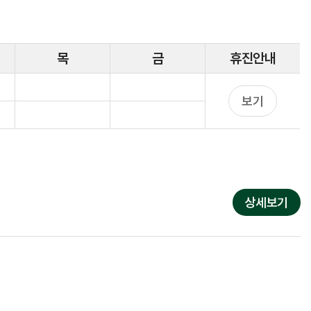
진료협약기관
목
금
휴진
안내
보기
상세보기
조직도 및 보직자