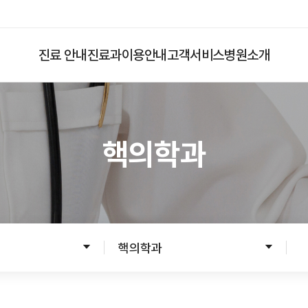
진료 안내
진료과
이용안내
고객서비스
병원소개
핵의학과
입원
응급진료
입원준비
입원수속
입원생활
핵의학과
병문안안내
퇴원수속