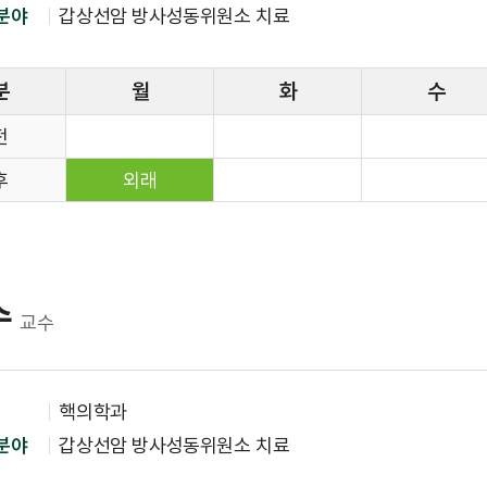
분야
갑상선암 방사성동위원소 치료
병원소식
병원보
분
월
화
수
공지사항
전
채용공고
후
외래
입찰공고
수
교수
핵의학과
분야
갑상선암 방사성동위원소 치료
역대병원장
연혁