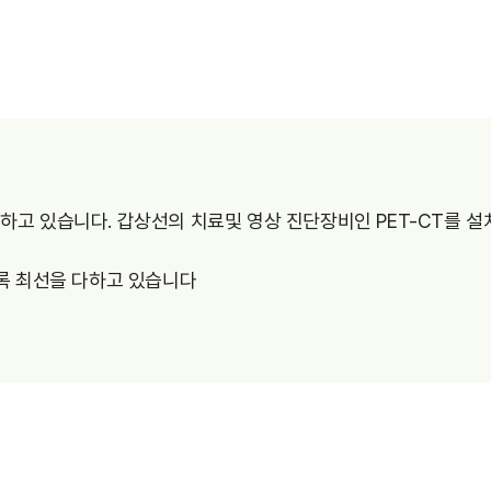
간호간병통합서비스
대리처방
고 있습니다. 갑상선의 치료및 영상 진단장비인 PET-CT를 
록 최선을 다하고 있습니다
센터안내
부설연구소
건강증진센터
내분비센터
심장혈관센터