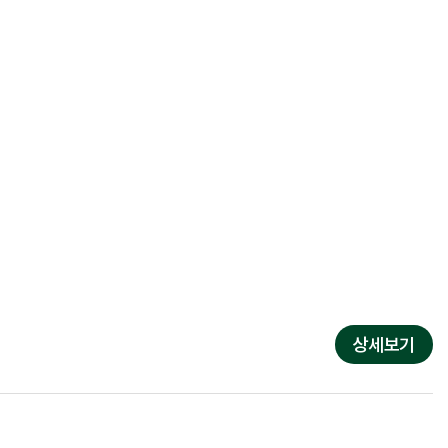
간호부
편의시설
내
상세보기