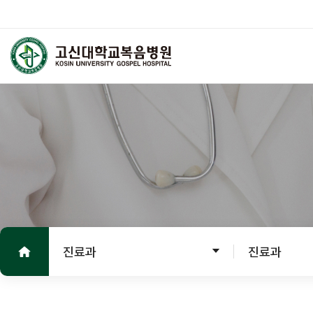
고신대학교복음병원
외래진료
진료 안내
진료안내
진료절차
홈으로
진료의뢰서
진료과
진료과