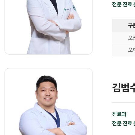
전문 진료 
건강질병정보
고객서비스
구
오
오
고객의 소리
김범
진료과
전문 진료 
병원장인사말
병원소개