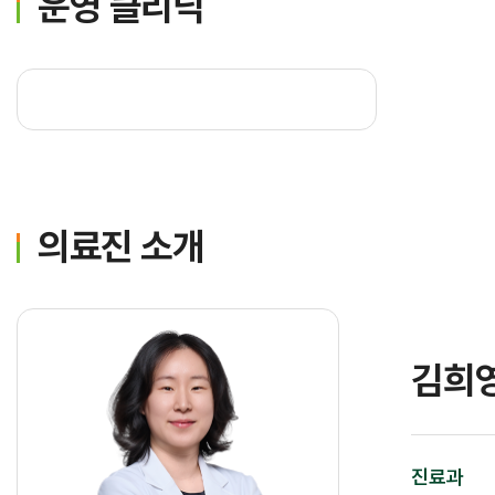
운영 클리닉
의료진 소개
원내배치도
이용안내
찾아오시는 길
김희
진료과