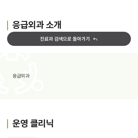
입원생활
병문안안내
응급외과 소개
퇴원수속
진료과 검색으로 돌아가기
응급진료
진료비 하이패스
응급외과
가정간호
가정간호란
신청방법
운영 클리닉
비용 및 수납방법