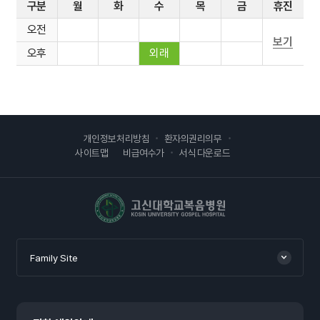
구분
월
화
수
목
금
휴진
오전
보기
오후
외래
개인정보처리방침
환자의권리의무
사이트맵
비급여수가
서식 다운로드
고신대학교복음병원
Family Site