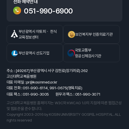
전화 예약안내
051-990-6900
부산광역시 아토피ㆍ 천식
보건복지부 인증의료기관
교육정보센터
국토교통부
부산광역시 선도기업
항공신체검사기관
주소 : [49267] 부산광역시 서구 감천로(장기려로) 262
고신대학교복음병원
대표 이메일 : pr@kosinmed.or.kr
대표 전화 : 051-990-6114, 991-0675(영육치료)
대표 팩스 : 051-990-3005
원무과 팩스 : 051-990-3071
고신대학교복음병원 홈페이지는 W3C와 KWCAG 1.0의 지침에 따른 웹접근성
및 웹표준을 준수합니다.
Copyright 2003-2016 by KOSIN UNIVERSITY GOSPEL HOSPITAL. ALL
rights reserved