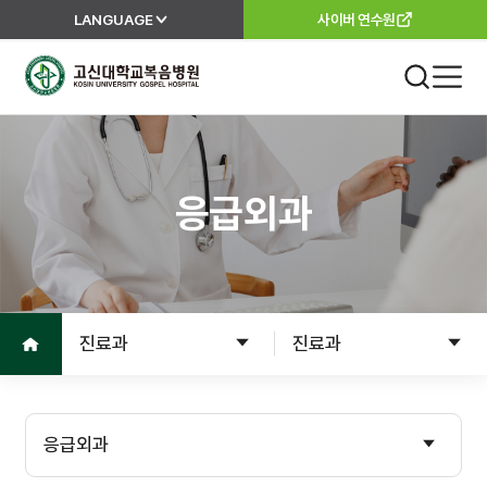
LANGUAGE
사이버 연수원
고신대학교복음병원
진료 안내
외래진료
응급외과
진료안내
진료과
진료절차
이용안내
진료의뢰서
홈으로
진료과
진료과
고객서비스
입원
입원준비
병원소개
응급외과
입원수속