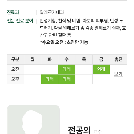
진료과
알레르기내과
전문 진료 분야
만성기침, 천식 및 비염, 아토피 피부염, 만성 두
드러기, 약물 알레르기 및 각종 알레르기 질환, 호
산구 관련 질환 등
*수요일 오전 : 초진만 가능
구분
월
화
수
목
금
휴진
오전
외래
외래
보기
오후
외래
외래
전공의
교수