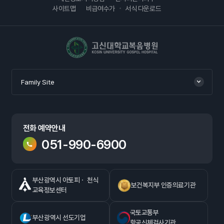
사이트맵
비급여수가
서식 다운로드
고신대학교복음병원
Family Site
전화 예약안내
051-990-6900
부산광역시 아토피ㆍ 천식
보건복지부 인증의료기관
교육정보센터
국토교통부
부산광역시 선도기업
항공신체검사기관