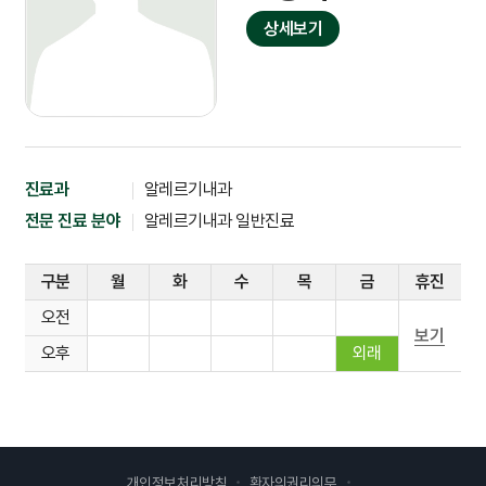
상세보기
진료과
알레르기내과
전문 진료 분야
알레르기내과 일반진료
구분
월
화
수
목
금
휴진
오전
보기
오후
외래
개인정보처리방침
환자의권리의무