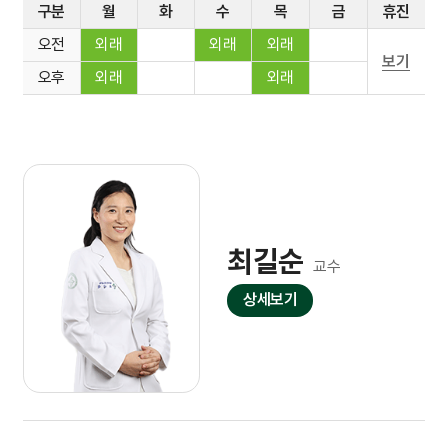
구분
월
화
수
목
금
휴진
오전
외래
외래
외래
보기
오후
외래
외래
최길순
교수
상세보기