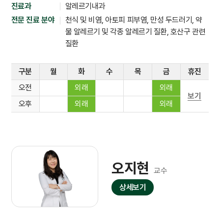
진료과
알레르기내과
전문 진료 분야
천식 및 비염, 아토피 피부염, 만성 두드러기, 약
물 알레르기 및 각종 알레르기 질환, 호산구 관련
질환
구분
월
화
수
목
금
휴진
오전
외래
외래
보기
오후
외래
외래
오지현
교수
상세보기