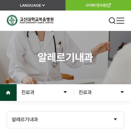
LANGUAGE
사이버 연수원
고신대학교복음병원
진료 안내
외래진료
알레르기내과
진료안내
진료과
진료절차
이용안내
진료의뢰서
홈으로
진료과
진료과
고객서비스
입원
입원준비
병원소개
알레르기내과
입원수속