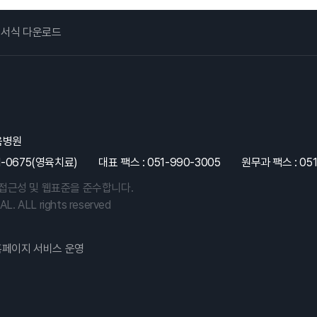
사명과 비전
병원 윤리강령
서식 다운로드
복음병원
91-0675(영육치료)
대표 팩스 : 051-990-3005
원무과 팩스 : 051
웹접근성 및 웹표준을 준수합니다.
. ALL rights reserved
홈페이지 서비스 운영