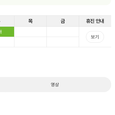
간호부
수
목
금
휴진
안내
래
보기
편의시설
내
영상