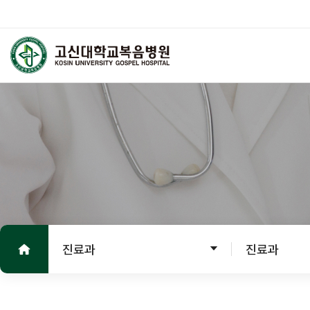
고신대학교복음병원
외래진료
진료 안내
진료안내
진료절차
홈으로
진료의뢰서
진료과
진료과