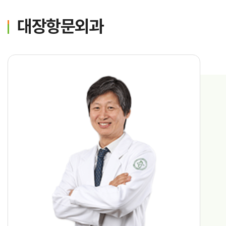
가정간호
대장항문외과
가정간호란
신청방법
비용 및 수납방법
진료과통합검색
진료과