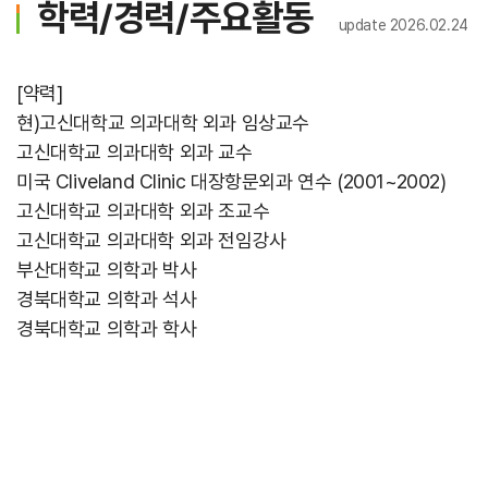
학력/경력/주요활동
update 2026.02.24
건강질병정보
고객서비스
[약력]
현)고신대학교 의과대학 외과 임상교수
고신대학교 의과대학 외과 교수
미국 Cliveland Clinic 대장항문외과 연수 (2001~2002)
고신대학교 의과대학 외과 조교수
고신대학교 의과대학 외과 전임강사
고객의 소리
부산대학교 의학과 박사
경북대학교 의학과 석사
경북대학교 의학과 학사
병원장인사말
병원소개