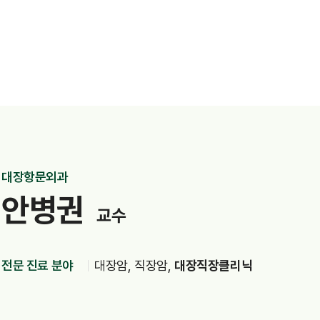
간호간병통합서비스
대리처방
대장항문외과
안병권
교수
센터안내
부설연구소
건강증진센터
전문 진료 분야
대장암, 직장암,
대장직장클리닉
내분비센터
심장혈관센터