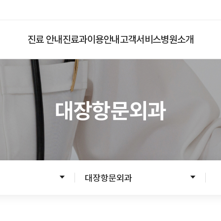
진료 안내
진료과
이용안내
고객서비스
병원소개
대장항문외과
입원
응급진료
입원준비
입원수속
입원생활
대장항문외과
병문안안내
퇴원수속