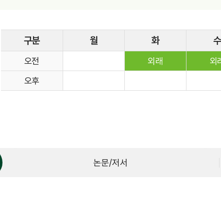
완화의료센터
응급의료센터
구분
월
화
임상시험센터
오전
외래
외
재활의학센터
오후
직업환경보건센터
진료협력센터
호흡기폐암센터
암성통증센터
원내 전화번호
주차시설
제증명발급안내
진료기록사본발급안
논문/저서