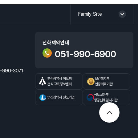
HI 소개
Family Site
전화 예약안내
051-990-6900
-990-3071
부산광역시 아토피ㆍ
보건복지부
천식 교육정보센터
인증의료기관
국토교통부
부산광역시 선도기업
항공신체검사기관
맨위로가기