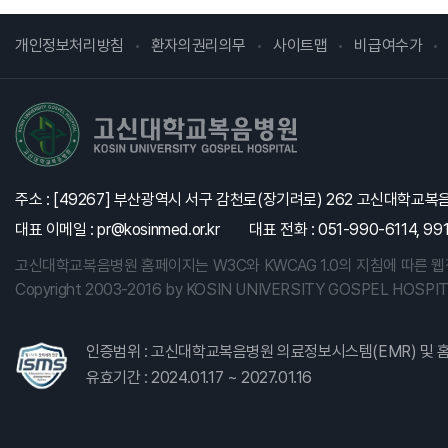
병원개요
발전기금
개인정보처리방침
환자의권리의무
사이트맵
비급여수가
발전기금 소개
고신대학교복음병원
후원분야
기부자예우
세제혜택안내
주소 : [49267] 부산광역시 서구 감천로(장기려로) 262 고신대학교
대표 이메일 : pr@kosinmed.or.kr
대표 전화 : 051-990-6114, 9
고신대학교복음병원 홈페이지는 W3C와 KWCAG 1.0의 지침에 따른 
Copyright 2003-2016 by KOSIN UNIVERSITY GOSPEL HOSPITAL
인증범위 : 고신대학교복음병원 의료정보시스템(EMR) 및 
유효기간 : 2024.01.17 ~ 2027.01.16