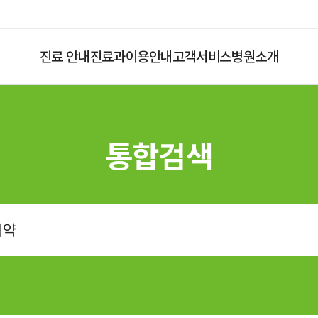
진료 안내
진료과
이용안내
고객서비스
병원소개
통합검색
입원
응급진료
입원준비
입원수속
입원생활
병문안안내
퇴원수속