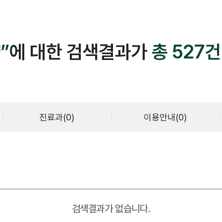
간호간병통합서비스
대리처방
”
에 대한 검색결과가
총 527건
진료과(0)
이용안내(0)
센터안내
부설연구소
건강증진센터
내분비센터
검색결과가 없습니다.
심장혈관센터