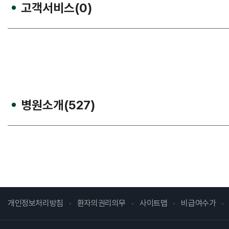
고객서비스(0)
건강질병정보
고객서비스
병원소개(527)
고객의 소리
개인정보처리방침
환자의권리의무
사이트맵
비급여수가
병원장인사말
병원소개