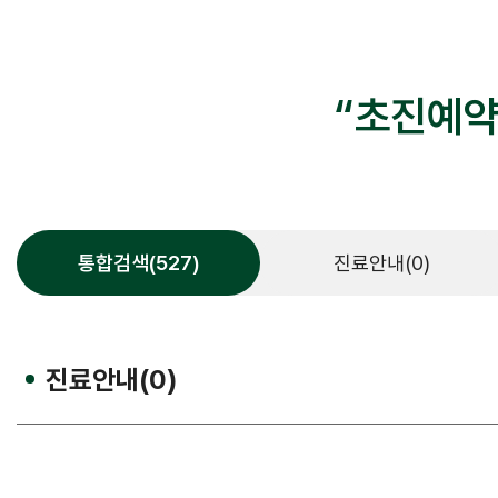
가정간호
가정간호란
신청방법
“초진예약
비용 및 수납방법
통합검색(527)
진료안내(0)
진료과통합검색
진료과
진료안내(0)