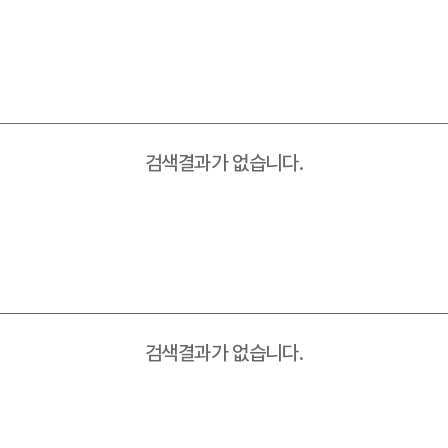
완화의료센터
응급의료센터
임상시험센터
재활의학센터
검색결과가 없습니다.
직업환경보건센터
진료협력센터
호흡기폐암센터
암성통증센터
원내 전화번호
주차시설
제증명발급안내
진료기록사본발급안
검색결과가 없습니다.