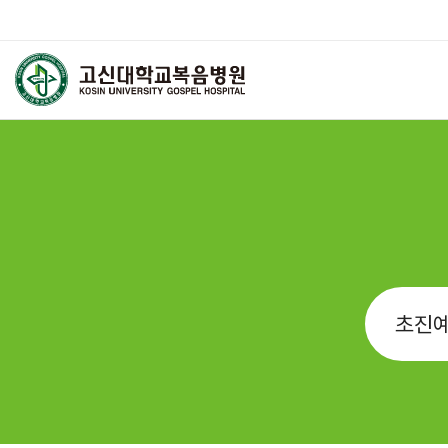
고신대학교복음병원
외래진료
진료 안내
진료안내
진료절차
진료의뢰서