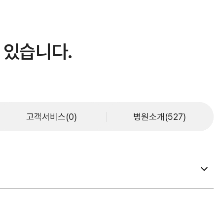
비급여수가
있습니다.
고객서비스(0)
병원소개(527)
기타부서
원목실
사회사업실
장기려기념의료선교센터