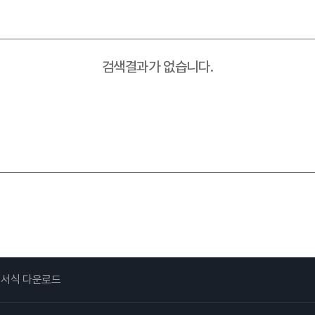
병원소식
병원보
검색결과가 없습니다.
공지사항
채용공고
입찰공고
서식 다운로드
역대병원장
연혁