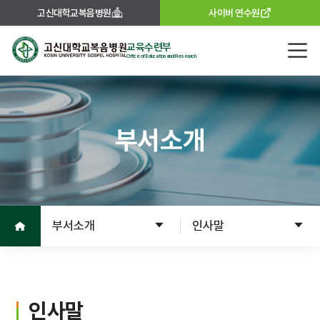
고신대학교복음병원
사이버 연수원
교육수련부
고신대학교복음병원
Office of Education and Research
부서소개
홈으로
부서소개
인사말
인사말