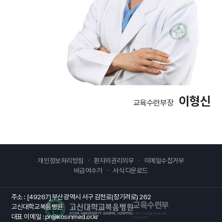
이형신
교육수련부장
개인정보처리방침
환자의권리의무
이메일수집거부
비급여수가
서식 다운로드
주소 : [49267] 부산광역시 서구 감천로(장기려로) 262
교육수련부
고신대학교복음병원
고신대학교복음병원
Office of Education and
대표 이메일 : pr@kosinmed.or.kr
Research