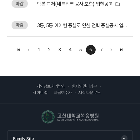
마감
백본 교체(네트워크 공사 포함) 입찰공고
마감
3동, 5동 에어컨 증설로 인한 전력 증설공사 입찰공고
1
2
3
4
5
6
7
개인정보처리방침
환자의권리의무
사이트맵
비급여수가
서식 다운로드
고신대학교복음병원
Family Site