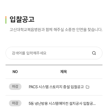
입원생활
병문안안내
입찰공고
퇴원수속
고신대학교복음병원과 함께 해주실 소중한 인연을 찾습니다.
응급진료
진료비 하이패스
가정간호
NO
제목
가정간호란
마감
PACS 시스템 스토리지 증설 입찰공고
신청방법
비용 및 수납방법
마감
5동 냉난방용 시스템에어컨 설치공사 입찰공고