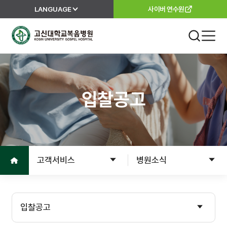
LANGUAGE
사이버 연수원
고신대학교복음병원
진료 안내
외래진료
입찰공고
진료안내
진료과
진료절차
이용안내
진료의뢰서
홈으로
고객서비스
병원소식
고객서비스
입원
입원준비
병원소개
입찰공고
입원수속