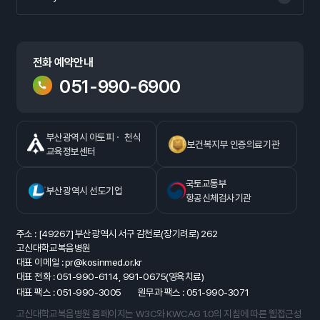
전화 예약안내
051-990-6900
부산광역시 아토피ㆍ 천식
보건복지부 인증의료기관
교육정보센터
국토교통부
부산광역시 선도기업
항공신체검사기관
주소 : [49267] 부산광역시 서구 감천로(장기려로) 262
고신대학교복음병원
대표 이메일 : pr@kosinmed.or.kr
대표 전화 : 051-990-6114, 991-0675(영육치료)
대표 팩스 : 051-990-3005
원무과 팩스 : 051-990-3071
고신대학교복음병원 홈페이지는 W3C와 KWCAG 1.0의 지침에 따른 웹접근성