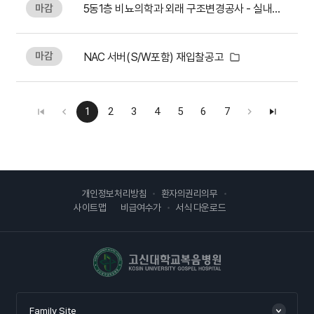
마감
5동1층 비뇨의학과 외래 구조변경공사 - 실내건축공사
마감
NAC 서버(S/W포함) 재입찰공고
1
2
3
4
5
6
7
개인정보처리방침
환자의권리의무
사이트맵
비급여수가
서식 다운로드
고신대학교복음병원
Family Site