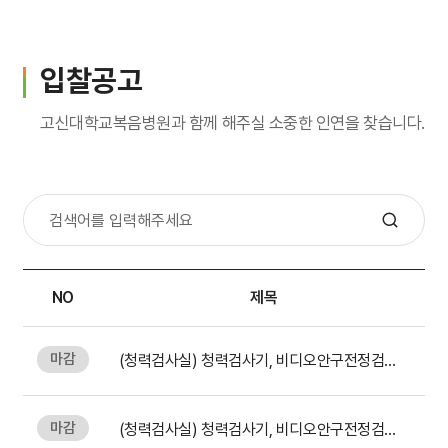
입원생활
병문안안내
입찰공고
퇴원수속
고신대학교복음병원과 함께 해주실 소중한 인연을 찾습니다.
응급진료
진료비 하이패스
가정간호
NO
제목
가정간호란
마감
(청력검사실) 청력검사기, 비디오안구전정검사기 재입찰 공고
신청방법
비용 및 수납방법
마감
(청력검사실) 청력검사기, 비디오안구전정검사기 입찰 공고