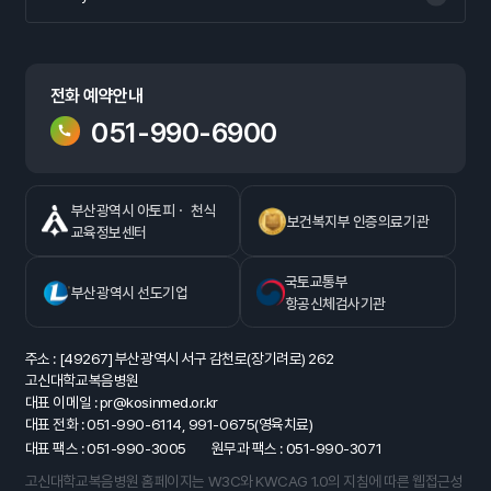
전화 예약안내
051-990-6900
부산광역시 아토피ㆍ 천식
보건복지부 인증의료기관
교육정보센터
국토교통부
부산광역시 선도기업
항공신체검사기관
주소 : [49267] 부산광역시 서구 감천로(장기려로) 262
고신대학교복음병원
대표 이메일 : pr@kosinmed.or.kr
대표 전화 : 051-990-6114, 991-0675(영육치료)
대표 팩스 : 051-990-3005
원무과 팩스 : 051-990-3071
고신대학교복음병원 홈페이지는 W3C와 KWCAG 1.0의 지침에 따른 웹접근성