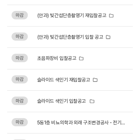
간호간병통합서비스
마감
(안과) 빛간섭단층촬영기 재입찰공고
대리처방
마감
(안과) 빛간섭단층촬영기 입찰 공고
비급여수가
마감
초음파장비 입찰공고
마감
슬라이드 색인기 재입찰공고
마감
슬라이드 색인기 입찰공고
마감
5동1층 비뇨의학과 외래 구조변경공사 - 전기공사