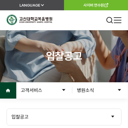
LANGUAGE
사이버 연수원
고신대학교복음병원
진료 안내
외래진료
입찰공고
진료안내
진료과
진료절차
이용안내
진료의뢰서
홈으로
고객서비스
병원소식
고객서비스
입원
입원준비
병원소개
입찰공고
입원수속