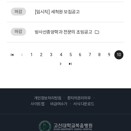
마감
[임시직] 세척원 모집공고
마감
방사선종양학과 전문의 초빙공고
1
2
3
4
5
6
7
8
9
10
개인정보처리방침
환자의권리의무
사이트맵
비급여수가
서식 다운로드
고신대학교복음병원