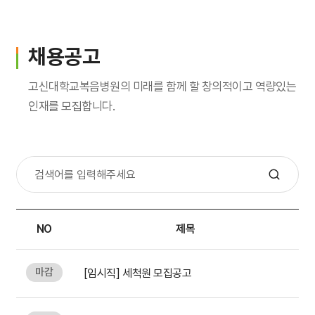
입원생활
병문안안내
채용공고
퇴원수속
고신대학교복음병원의 미래를 함께 할 창의적이고 역량있는
인재를 모집합니다.
응급진료
진료비 하이패스
가정간호
NO
제목
가정간호란
신청방법
마감
[임시직] 세척원 모집공고
비용 및 수납방법