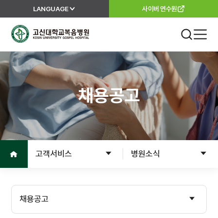
LANGUAGE
사이버 연수원
고신대학교복음병원
진료 안내
외래진료
채용공고
진료안내
진료과
진료절차
이용안내
진료의뢰서
홈으로
고객서비스
병원소식
고객서비스
입원
입원준비
병원소개
채용공고
입원수속