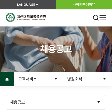
LANGUAGE
사이버 연수원
고신대학교복음병원
진료 안내
외래진료
채용공고
진료안내
진료과
진료절차
이용안내
진료의뢰서
홈으로
고객서비스
병원소식
고객서비스
입원
입원준비
병원소개
채용공고
입원수속