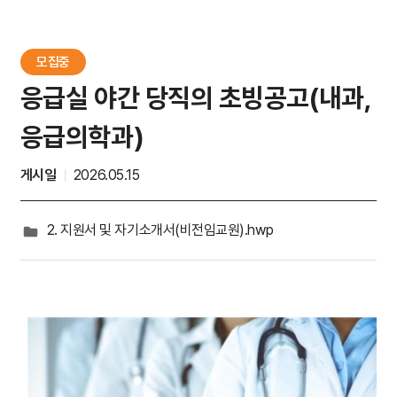
입원생활
병문안안내
모집중
퇴원수속
응급실 야간 당직의 초빙공고(내과,
응급의학과)
응급진료
게시일
2026.05.15
진료비 하이패스
2. 지원서 및 자기소개서(비전임교원).hwp
가정간호
가정간호란
신청방법
비용 및 수납방법