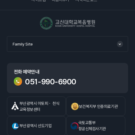
고신대학교복음병원
Family Site
전화 예약안내
051-990-6900
부산광역시 아토피ㆍ 천식
보건복지부 인증의료기관
교육정보센터
국토교통부
부산광역시 선도기업
항공신체검사기관