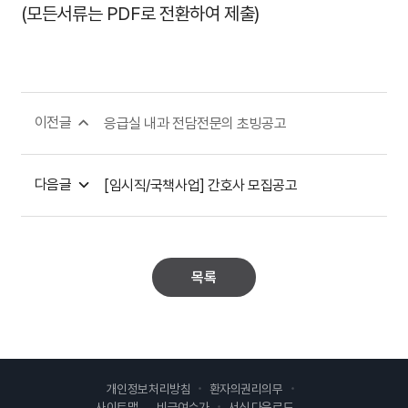
(모든서류는 PDF로 전환하여 제출)
이전글
응급실 내과 전담전문의 초빙공고
다음글
[임시직/국책사업] 간호사 모집공고
목록
개인정보처리방침
환자의권리의무
사이트맵
비급여수가
서식 다운로드