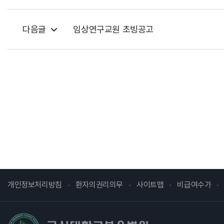
다음글
임상연구교원 초빙공고
개인정보처리방침
환자의권리의무
사이트맵
비급여수가
고신대학교복음병원