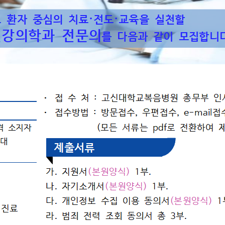
완화의료센터
응급의료센터
임상시험센터
재활의학센터
직업환경보건센터
진료협력센터
호흡기폐암센터
암성통증센터
원내 전화번호
주차시설
제증명발급안내
진료기록사본발급안