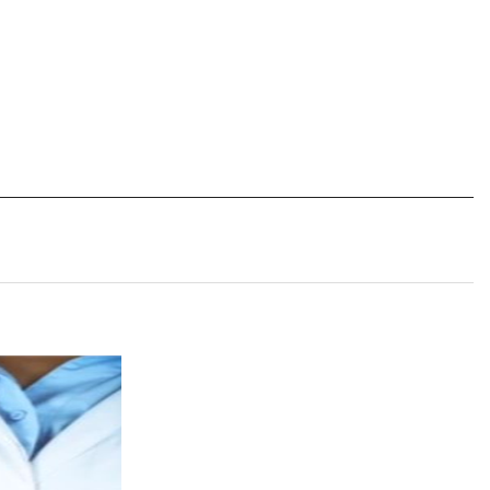
비급여수가
기타부서
원목실
사회사업실
장기려기념의료선교센터