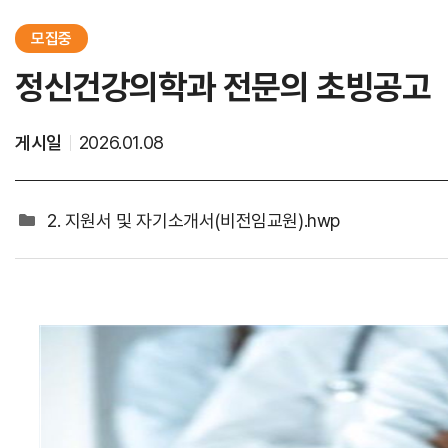
가정간호
모집중
가정간호란
정신건강의학과 전문의 초빙공고
신청방법
비용 및 수납방법
게시일
2026.01.08
2. 지원서 및 자기소개서(비전임교원).hwp
진료과통합검색
진료과