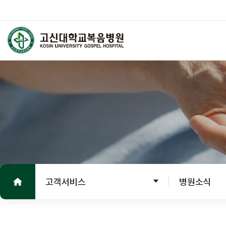
고신대학교복음병원
외래진료
진료 안내
진료안내
진료절차
홈으로
진료의뢰서
고객서비스
병원소식