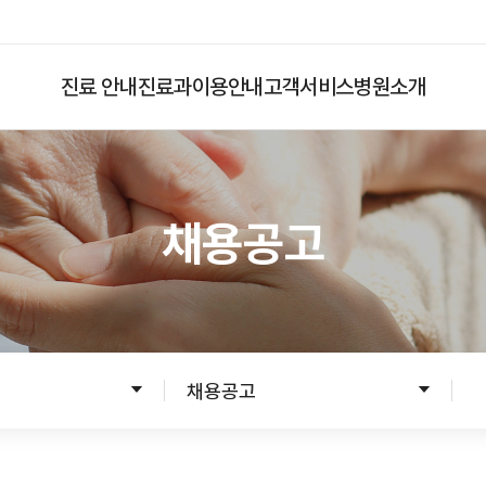
진료 안내
진료과
이용안내
고객서비스
병원소개
채용공고
입원
응급진료
입원준비
입원수속
입원생활
채용공고
병문안안내
퇴원수속