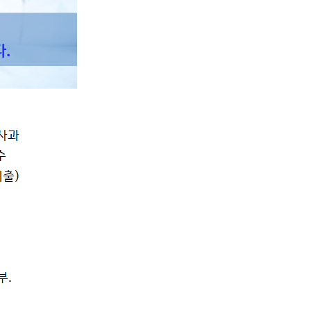
간호부
편의시설
내