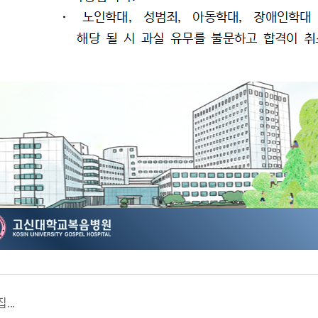
사명과 비전
병원 윤리강령
..