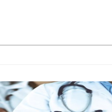
간호간병통합서비스
대리처방
센터안내
부설연구소
건강증진센터
내분비센터
심장혈관센터