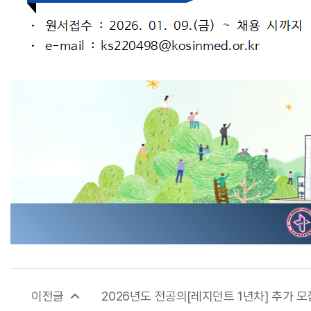
병원개요
발전기금
발전기금 소개
후원분야
기부자예우
세제혜택안내
이전글
2026년도 전공의[레지던트 1년차] 추가 모집.