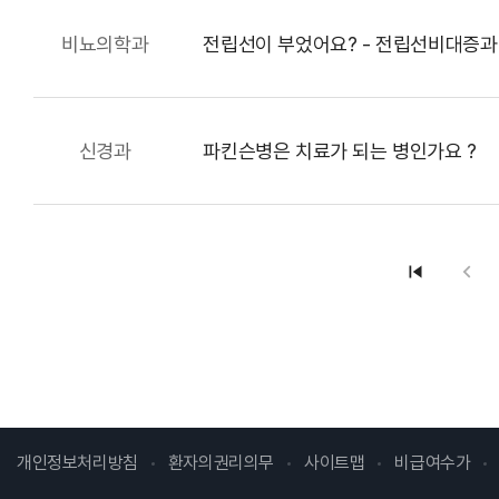
병원개요
발전기금
비뇨의학과
전립선이 부었어요? - 전립선비대증과
발전기금 소개
후원분야
신경과
파킨슨병은 치료가 되는 병인가요 ?
기부자예우
세제혜택안내
개인정보처리방침
환자의권리의무
사이트맵
비급여수가