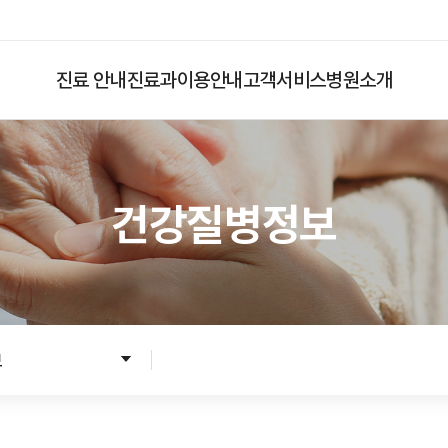
진료 안내
진료과
이용안내
고객서비스
병원소개
건강질병정보
입원
응급진료
입원준비
입원수속
입원생활
보
병문안안내
퇴원수속