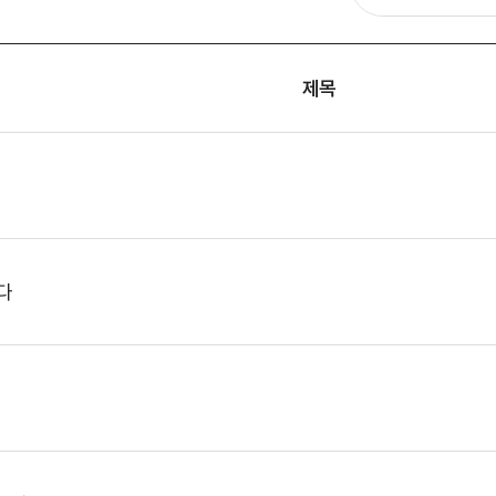
완화의료센터
응급의료센터
제목
임상시험센터
재활의학센터
직업환경보건센터
진료협력센터
호흡기폐암센터
다
암성통증센터
원내 전화번호
주차시설
제증명발급안내
진료기록사본발급안