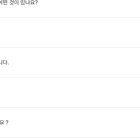
어떤 것이 있나요?
병원소식
병원보
공지사항
채용공고
입찰공고
니다.
요 ?
역대병원장
연혁