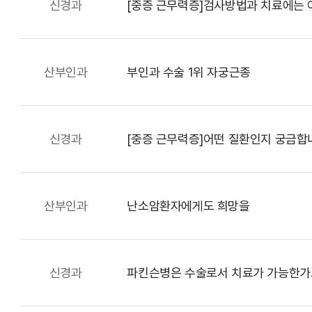
신경과
[중증 근무력증]검사방법과 치료에는 
건강질병정보
고객서비스
산부인과
부인과 수술 1위 자궁근종
신경과
[중증 근무력증]어떤 질환인지 궁금합
고객의 소리
산부인과
난소암환자에게도 희망을
신경과
파킨슨병은 수술로서 치료가 가능한가
병원장인사말
병원소개