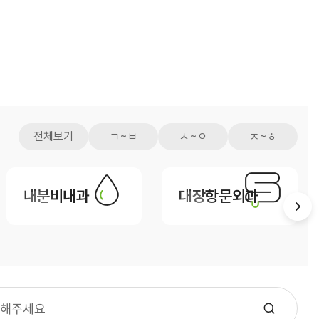
비급여수가
전체보기
ㄱ~ㅂ
ㅅ~ㅇ
ㅈ~ㅎ
내분비내과
대장항문외과
기타부서
원목실
사회사업실
장기려기념의료선교센터