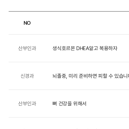
NO
산부인과
생식호르몬 DHEA알고 복용하자
신경과
뇌졸중, 미리 준비하면 피할 수 있습니
원내배치도
이용안내
찾아오시는 길
산부인과
뼈 건강을 위해서