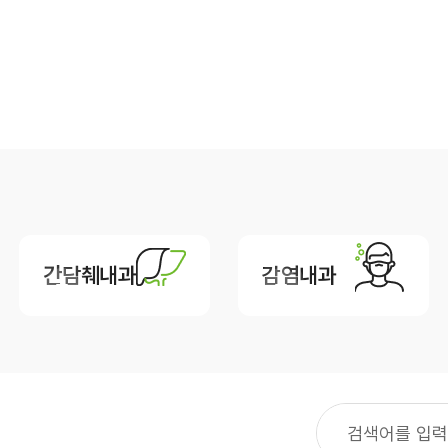
간호간병통합서비스
대리처방
간담췌내과
감염내과
센터안내
부설연구소
건강증진센터
내분비센터
심장혈관센터