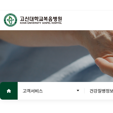
고신대학교복음병원
외래진료
진료 안내
진료안내
진료절차
홈으로
진료의뢰서
고객서비스
건강질병정