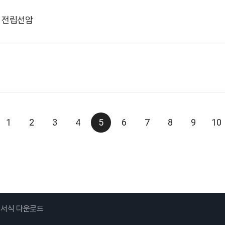
사명과 비전
병원 윤리강령
 전립선암
1
2
3
4
5
6
7
8
9
10
서식 다운로드