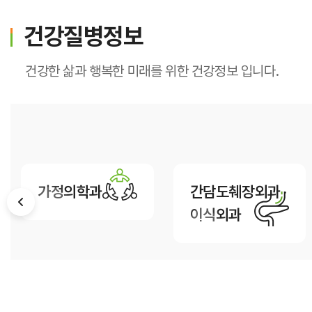
가정간호
건강질병정보
가정간호란
신청방법
건강한 삶과 행복한 미래를 위한 건강정보 입니다.
비용 및 수납방법
가정의학과
간담도췌장외과 ·
이식외과
진료과통합검색
진료과