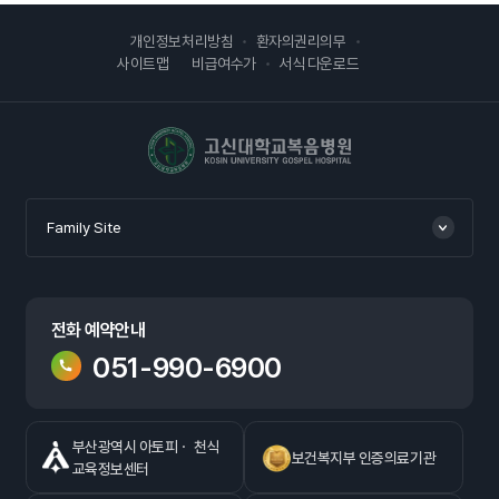
개인정보처리방침
환자의권리의무
사이트맵
비급여수가
서식 다운로드
고신대학교복음병원
Family Site
전화 예약안내
051-990-6900
부산광역시 아토피ㆍ 천식
보건복지부 인증의료기관
교육정보센터