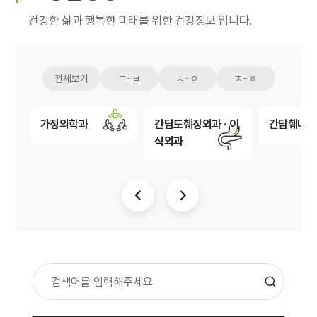
입원생활
건강한 삶과 행복한 미래를 위한 건강정보 입니다.
병문안안내
퇴원수속
전체보기
ㄱ~ㅂ
ㅅ~ㅇ
ㅈ~ㅎ
응급진료
가정의학과
간담도췌장외과 · 이
간담췌내과
식외과
진료비 하이패스
가정간호
가정간호란
신청방법
비용 및 수납방법