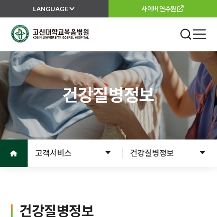
LANGUAGE
사이버 연수원
고신대학교복음병원
진료 안내
외래진료
건강질병정보
진료안내
진료과
진료절차
이용안내
진료의뢰서
홈으로
고객서비스
건강질병정보
고객서비스
입원
입원준비
병원소개
입원수속
건강질병정보