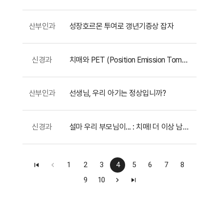
산부인과
성장호르몬 투여로 갱년기증상 잡자
신경과
치매와 PET (Position Emission Tomography)검사
산부인과
선생님, 우리 아기는 정상입니까?
신경과
설마 우리 부모님이... : 치매! 더 이상 남의 일이 아닙니다.
1
2
3
4
5
6
7
8
9
10