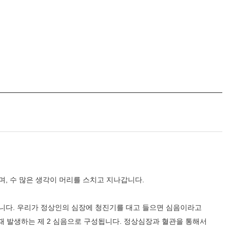
비급여수가
기타부서
며, 수 많은 생각이 머리를 스치고 지나갑니다.
원목실
사회사업실
습니다. 우리가 정상인의 심장에 청진기를 대고 들으면 심음이라고
때 발생하는 제 2 심음으로 구성됩니다. 정상심장과 혈관을 통해서
장기려기념의료선교센터