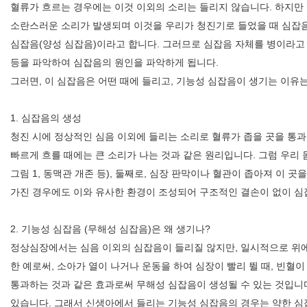
혈류가 흐르는 경우에는 이것 이외의 소리는 들리지 않습니다. 하지만
소란스러운 소리가 발생되며 이것을 우리가 청진기로 들었을 때 심잡음
심잡음(양성 심잡음)이라고 합니다. 그러므로 심잡음 자체를 병이라고 할
등을 파악하여 심잡음의 원인을 파악하게 됩니다.
그러면, 이 심잡음은 어떤 때에 들리고, 기능성 심잡음이 생기는 이
1. 심잡음의 생성
청진 시에 정상적인 심음 이외에 들리는 소리로 혈류가 좁을 곳을 통과
빠르게 흐를 때에는 큰 소리가 나는 것과 같은 원리입니다. 그럼 우리 
그림 1, 동맥관 개존 등), 둘째로, 심장 판막이나 혈관이 좁아져 이 
가진 경우에도 이와 유사한 환경이 조성되어 구조적인 결손이 없이 심잡
원내배치도
이용안내
찾아오시는 길
2. 기능성 심잡음 (무해성 심잡음)은 왜 생기나?
정상심장에서는 심음 이외의 심잡음이 들리질 않지만, 일시적으로 위에
한 예로써, 소아가 열이 나거나 운동을 하여 심장이 빨리 뛸 때, 빈
통과하는 것과 같은 효과로써 무해성 심잡음이 생성될 수 있는 것입니
있습니다. 그래서 신생아에서 들리는 기능성 심잡음의 경우는 약한 심잡