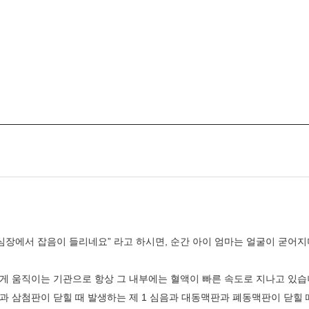
간호간병통합서비스
대리처방
센터안내
부설연구소
심장에서 잡음이 들리네요” 라고 하시면, 순간 아이 엄마는 얼굴이 굳어지
건강증진센터
내분비센터
쁘게 움직이는 기관으로 항상 그 내부에는 혈액이 빠른 속도로 지나고 있
과 삼첨판이 닫힐 때 발생하는 제 1 심음과 대동맥판과 폐동맥판이 닫힐 
심장혈관센터