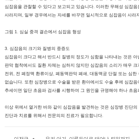
심잡음을 관찰할 수 있다고 보고되고 있습니다. 이러한 무해성 심잡음
사라지며, 일부 경우에서는 자세를 바꾸면 일시적으로 심잡음이 사라지는
건강질병정보
고객서비스
그림 1. 심실 중격 결손에서 심잡음 형성
3. 심잡음의 크기와 질병의 중증도
심잡음이 크다고 해서 반드시 질병의 정도가 심함을 나타내는 것은 아닙
판막 협착에서도 질환 자체는 심하지 않지만 심잡음의 소리가 매우 크
고객의 소리
전위, 전 폐정맥 환류이상, 폐동맥판막 폐쇄, 대동맥궁 단절 또는 심한
없습니다. 또한 심장병으로 수술을 받은 환아에서도 수술 후에 심잡음이
추세이면 일단 초음파 검사를 시행하여 그 원인을 규명해야 하나 초음
이상 위에서 열거한 바와 같이 심잡음을 발견하는 것은 심장병 진단의
진단과 치료를 위해서 전문의의 진료가 필요합니다.
병원장인사말
병원소개