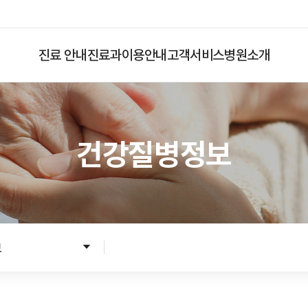
진료 안내
진료과
이용안내
고객서비스
병원소개
건강질병정보
입원
응급진료
입원준비
입원수속
입원생활
보
병문안안내
퇴원수속