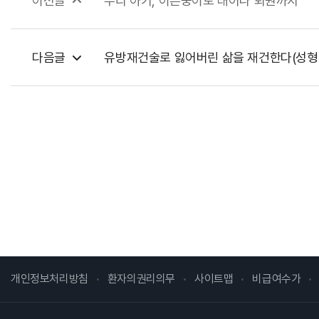
이전글
우리 아기, 이른둥이로 태어나 퇴원까지
병원개요
발전기금
다음글
유방재건술로 잃어버린 삶을 재건한다(성형외.
발전기금 소개
후원분야
기부자예우
세제혜택안내
개인정보처리방침
환자의권리의무
사이트맵
비급여수가