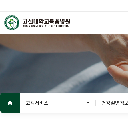
고신대학교복음병원
외래진료
진료 안내
진료안내
진료절차
홈으로
진료의뢰서
고객서비스
건강질병정