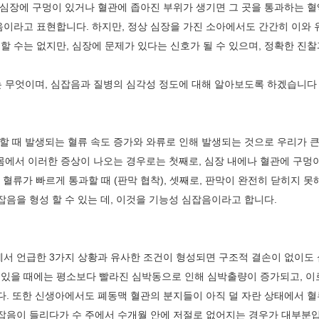
 심장에 구멍이 있거나 혈관에 좁아진 부위가 생기면 그 곳을 통과하는 
완화의료센터
이라고 표현합니다. 하지만, 정상 심장을 가진 소아에서도 간간히 이와 
응급의료센터
 수는 없지만, 심장에 문제가 있다는 신호가 될 수 있으며, 정확한 진찰과
임상시험센터
유는 무엇이며, 심잡음과 질병의 심각성 정도에 대해 알아보도록 하겠습니다
재활의학센터
직업환경보건센터
할 때 발생되는 혈류 속도 증가와 와류로 인해 발생되는 것으로 우리가 
진료협력센터
몸에서 이러한 증상이 나오는 경우로는 첫째로, 심장 내에나 혈관에 구멍이
호흡기폐암센터
곳을 혈류가 빠르게 통과할 때 (판막 협착), 셋째로, 판막이 완전히 닫히지
음을 형성 할 수 있는 데, 이것을 기능성 심잡음이라고 합니다.
암성통증센터
원내 전화번호
주차시설
제증명발급안내
진료기록사본발급안
서 언급한 3가지 상황과 유사한 조건이 형성되면 구조적 결손이 없이도 
혈이 있을 때에는 평소보다 빨라진 심박동으로 인해 심박출량이 증가되고, 
다. 또한 신생아에서도 폐동맥 혈관의 분지들이 아직 덜 자란 상태에서 
음이 들리다가 수 주에서 수개월 안에 저절로 없어지는 경우가 대부분입니